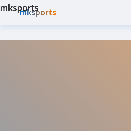
mksports
mksports