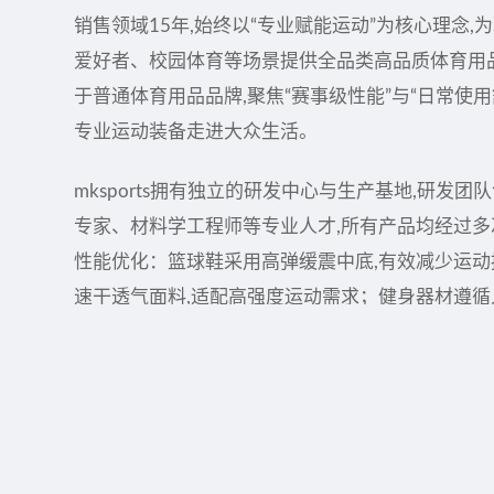
销售领域15年,始终以“专业赋能运动”为核心理念,
爱好者、校园体育等场景提供全品类高品质体育用品。m
于普通体育用品品牌,聚焦“赛事级性能”与“日常使用
专业运动装备走进大众生活。
mksports拥有独立的研发中心与生产基地,研发
专家、材料学工程师等专业人才,所有产品均经过
性能优化：篮球鞋采用高弹缓震中底,有效减少运
速干透气面料,适配高强度运动需求；健身器材遵循
肌肉发力轨迹。截至目前,mksports已获得28项体
品覆盖球类、健身、户外、校园等四大运动场景。
在渠道布局上,mksports构建了“线上+线下”全场
主流电商平台,线下拥有超200家实体门店,同时为全