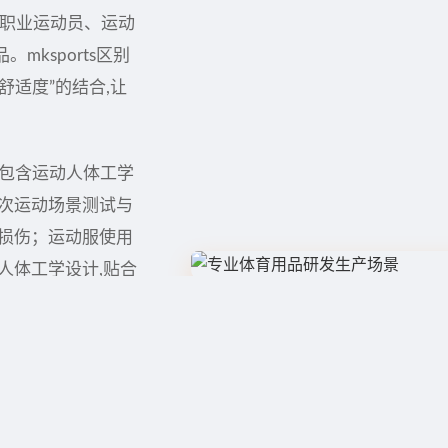
为职业运动员、运动
ksports区别
舒适度”的结合,让
团队包含运动人体工学
多次运动场景测试与
动损伤；运动服使用
人体工学设计,贴合
育用品相关专利,产
景销售网络,线上覆盖
国500+专业运动